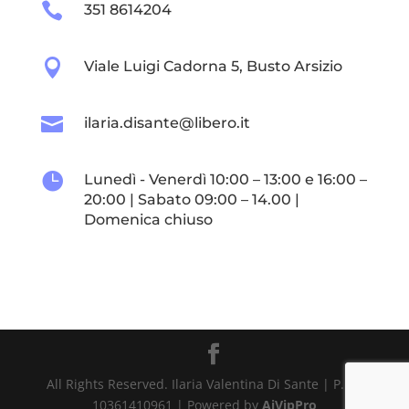

351 8614204

Viale Luigi Cadorna 5, Busto Arsizio

ilaria.disante@libero.it

Lunedì - Venerdì 10:00 – 13:00 e 16:00 –
20:00 | Sabato 09:00 – 14.00 |
Domenica chiuso
All Rights Reserved. Ilaria Valentina Di Sante | P.iva
10361410961 | Powered by
AiVipPro